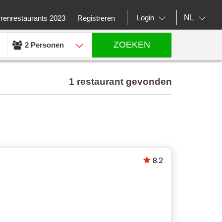
NL
Login
rrenrestaurants 2023
Registreren
ZOEKEN
2 Personen
1 restaurant gevonden
8.2