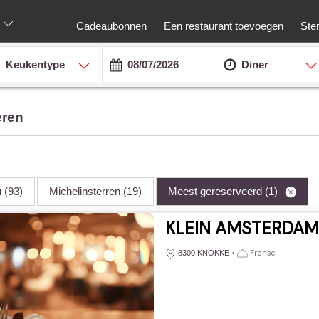
Cadeaubonnen
Een restaurant toevoegen
Ste
Keukentype
Diner
eren
u
(93)
Michelinsterren
(19)
Meest gereserveerd
(1)
KLEIN AMSTERDAM
•
Franse
8300 KNOKKE