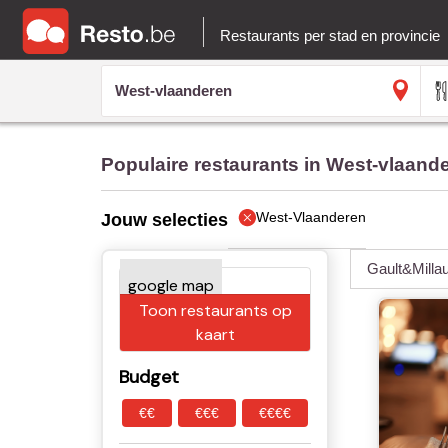
Restaurants per stad en provincie
Populaire restaurants in West-vlaand
West-Vlaanderen
Jouw selecties
Gault&Milla
Toon restaurants op
kaart
Budget
€€
€€€
€€€€