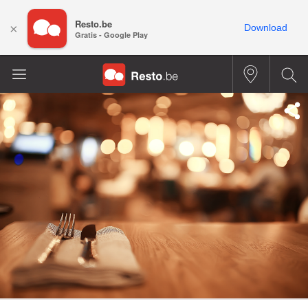
Resto.be
×
Download
Gratis - Google Play