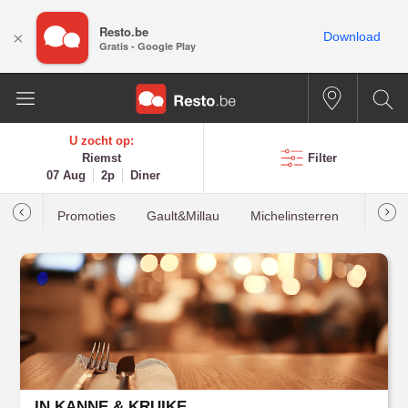
Resto.be
×
Download
Gratis - Google Play
U zocht op:
Riemst
Filter
07 Aug
2p
Diner
Promoties
Gault&Millau
Michelinsterren
Meest
IN KANNE & KRUIKE