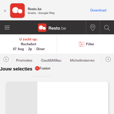
Resto.be
×
Download
Gratis - Google Play
U zocht op:
Rochefort
Filter
07 Aug
2p
Diner
Promoties
Gault&Millau
Michelinsterren
Meest
Fusion
Jouw selecties