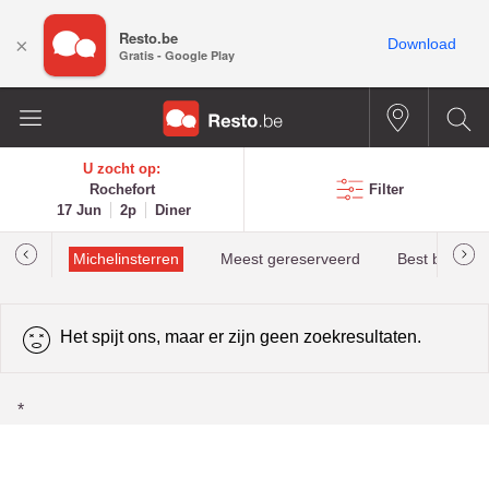
Resto.be
×
Download
Gratis - Google Play
U zocht op:
Rochefort
Filter
17 Jun
2p
Diner
illau
Michelinsterren
Meest gereserveerd
Best beoorde
Het spijt ons, maar er zijn geen zoekresultaten.
*