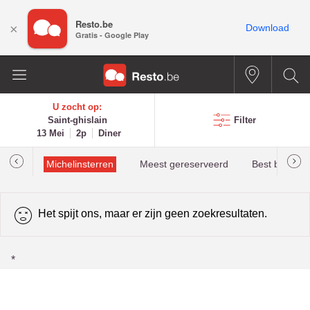
Resto.be
×
Download
Gratis - Google Play
U zocht op:
Saint-ghislain
Filter
13 Mei
2p
Diner
illau
Michelinsterren
Meest gereserveerd
Best beoorde
Het spijt ons, maar er zijn geen zoekresultaten.
*