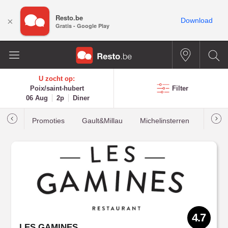
Resto.be
×
Download
Gratis - Google Play
U zocht op:
Poix/saint-hubert
Filter
06 Aug
2p
Diner
Promoties
Gault&Millau
Michelinsterren
Meest
4.7
LES GAMINES