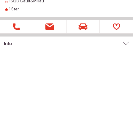
16/20
Gault&Millau
1
Ster
Info