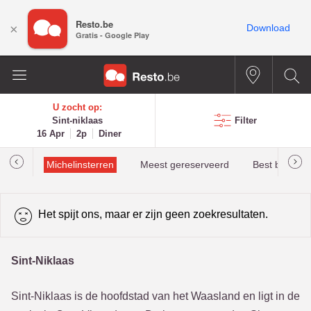
Resto.be
×
Download
Gratis - Google Play
U zocht op:
Sint-niklaas
Filter
16 Apr
2p
Diner
illau
Michelinsterren
Meest gereserveerd
Best beoorde
Het spijt ons, maar er zijn geen zoekresultaten.
Sint-Niklaas
Sint-Niklaas is de hoofdstad van het Waasland en ligt in de