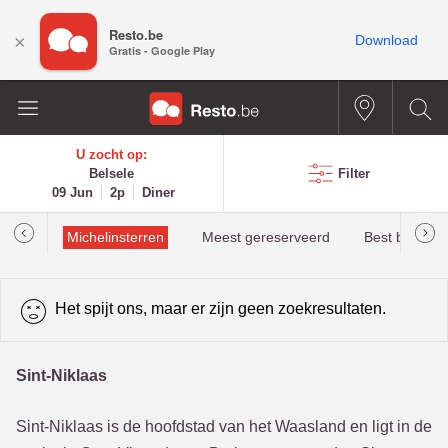
Resto.be
×
Download
Gratis - Google Play
U zocht op:
Belsele
Filter
09 Jun
2p
Diner
illau
Michelinsterren
Meest gereserveerd
Best beoorde
Het spijt ons, maar er zijn geen zoekresultaten.
Sint-Niklaas
Sint-Niklaas is de hoofdstad van het Waasland en ligt in de