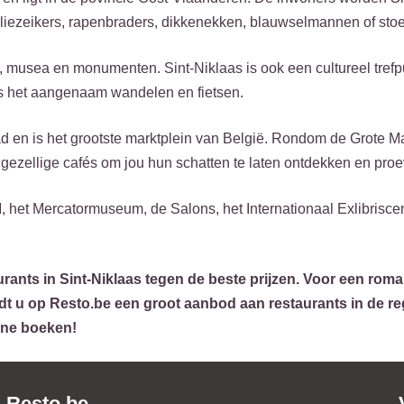
iezeikers, rapenbraders, dikkenekken, blauwselmannen of stoe
, musea en monumenten. Sint-Niklaas is ook een cultureel trefp
s het aangenaam wandelen en fietsen.
ad en is het grootste marktplein van België. Rondom de Grote Ma
 gezellige cafés om jou hun schatten te laten ontdekken en pro
 het Mercatormuseum, de Salons, het Internationaal Exlibriscen
rants in Sint-Niklaas tegen de beste prijzen. Voor een roma
ndt u op Resto.be een groot aanbod aan restaurants in de re
line boeken!
Resto.be