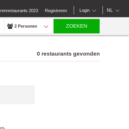
NL
Login
rrenrestaurants 2023
Registreren
ZOEKEN
2 Personen
0 restaurants gevonden
nt-