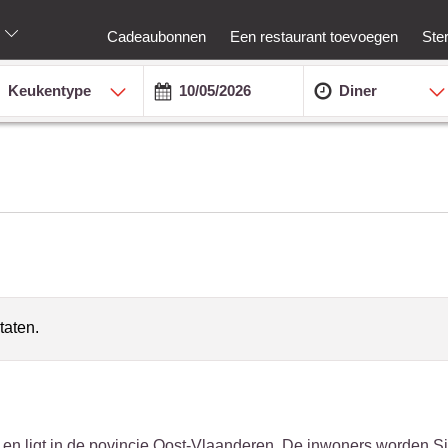
Cadeaubonnen
Een restaurant toevoegen
Ste
Keukentype
Diner
taten.
 en ligt in de povincie Oost-Vlaanderen. De inwoners worden Si