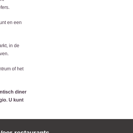
fers.
unt en een
rkt, in de
even.
trum of het
ntisch diner
gio. U kunt
Voor restaurants