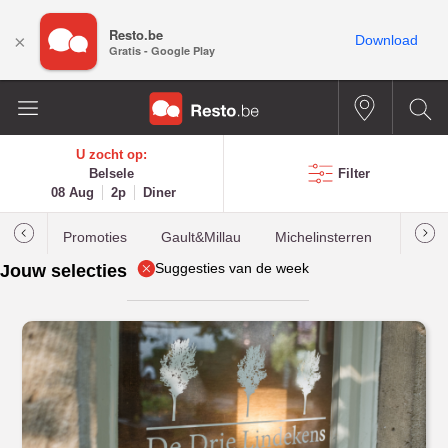
Resto.be
×
Download
Gratis - Google Play
U zocht op:
Belsele
Filter
08 Aug
2p
Diner
Promoties
Gault&Millau
Michelinsterren
Meest
Suggesties van de week
Jouw selecties