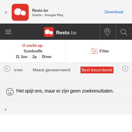
Resto.be
×
Download
Gratis - Google Play
U zocht op:
Sombreffe
Filter
11 Jun
2p
Diner
helinsterren
Meest gereserveerd
Best beoordeeld
Het spijt ons, maar er zijn geen zoekresultaten.
*