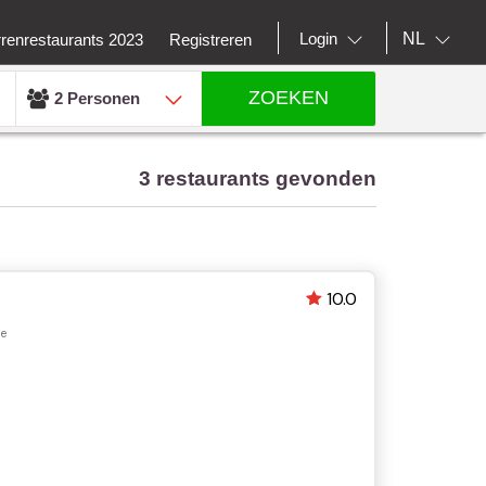
NL
Login
rrenrestaurants 2023
Registreren
ZOEKEN
2 Personen
3 restaurants gevonden
10.0
ie