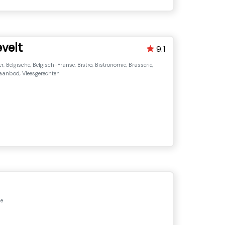
evelt
9.1
er, Belgische, Belgisch-Franse, Bistro, Bistronomie, Brasserie,
aanbod, Vleesgerechten
ie