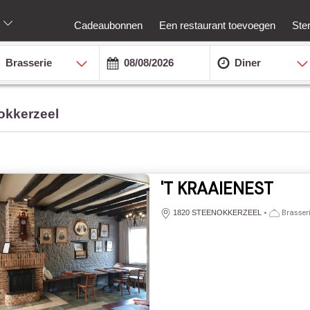
Cadeaubonnen
Een restaurant toevoegen
Ste
Brasserie
Diner
okkerzeel
'T KRAAIENEST
•
Brasser
1820 STEENOKKERZEEL