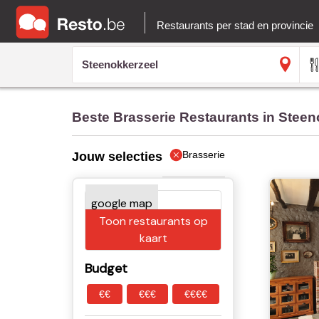
Restaurants per stad en provincie
Beste Brasserie Restaurants in Steen
Brasserie
Jouw selecties
Toon restaurants op
kaart
Budget
€€
€€€
€€€€