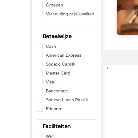
Groepen
Verhouding prijs/kwaliteit
Betaalwijze
Cash
American Express
Sodexo Card®
*
Master Card
Visa
Bancontact
Sodexo Lunch Pass®
Edenred
Faciliteiten
Wi-fi