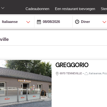
Cadeaubonnen
Een restaurant toevoegen
Ste
Italiaanse
Diner
ville
GREGGORIO
•
Italiaanse, Piz
6970 TENNEVILLE