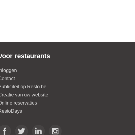
Voor restaurants
Inloggen
Contact
Publiciteit op Resto.be
Creatie van uw website
Online reservaties
RestoDays