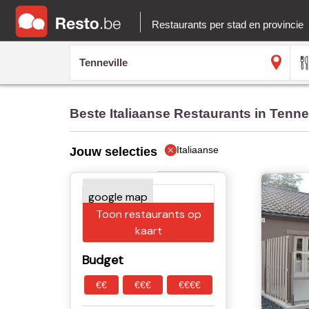
Restaurants per stad en provincie
Beste Italiaanse Restaurants in Tenne
Italiaanse
Jouw selecties
Toon restaurants op
kaart
Budget
€€
€€€
€€€€