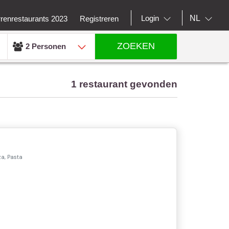
NL
Login
rrenrestaurants 2023
Registreren
ZOEKEN
2 Personen
1 restaurant gevonden
za, Pasta