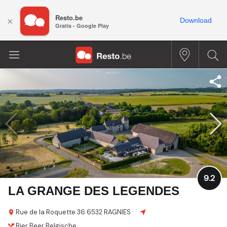
Resto.be
×
Download
Gratis - Google Play
9.2
LA GRANGE DES LEGENDES
Rue de la Roquette 36
6532 RAGNIES
Bier
Beer
Belgische