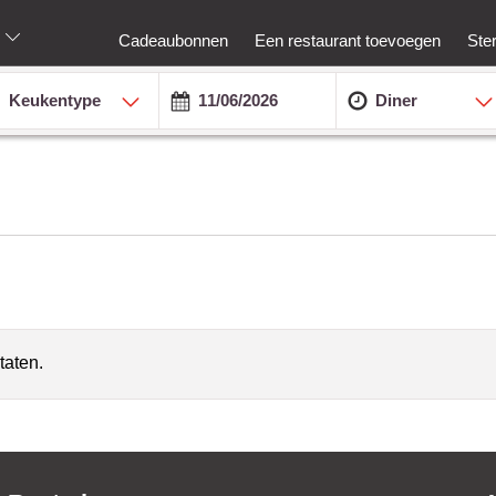
Cadeaubonnen
Een restaurant toevoegen
Ste
Keukentype
Diner
taten.