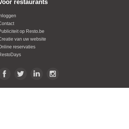
Voor restaurants
Inloggen
Contact
Publiciteit op Resto.be
Creatie van uw website
Online reservaties
RestoDays