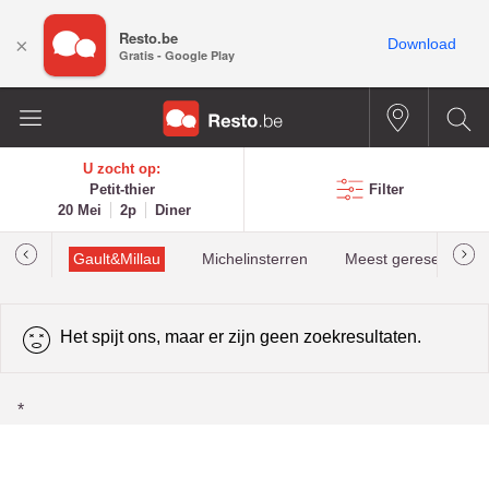
Resto.be
×
Download
Gratis - Google Play
U zocht op:
Petit-thier
Filter
20 Mei
2p
Diner
oties
Gault&Millau
Michelinsterren
Meest gereserveerd
Het spijt ons, maar er zijn geen zoekresultaten.
*