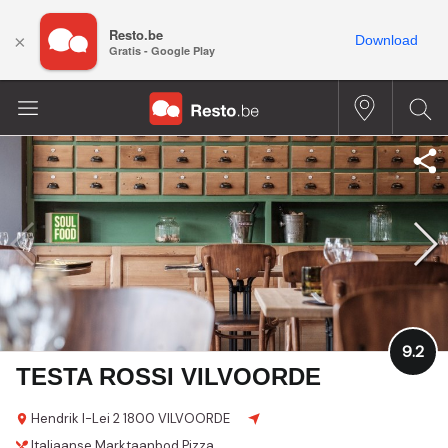
Resto.be
×
Download
Gratis - Google Play
9.2
TESTA ROSSI VILVOORDE
Hendrik I-Lei 2
1800 VILVOORDE
Italiaanse
Marktaanbod
Pizza