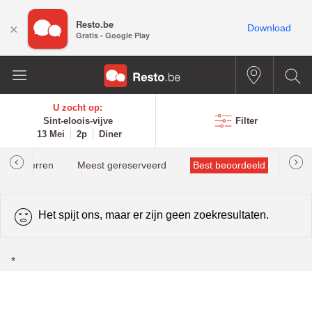
Resto.be
×
Download
Gratis - Google Play
U zocht op:
Sint-eloois-vijve
Filter
13 Mei
2p
Diner
helinsterren
Meest gereserveerd
Best beoordeeld
Het spijt ons, maar er zijn geen zoekresultaten.
*