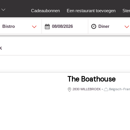
Cadeaubonnen
Een restaurant toevoegen
Ste
Bistro
Diner
k
The Boathouse
•
Belgisch-Frans
2830 WILLEBROEK