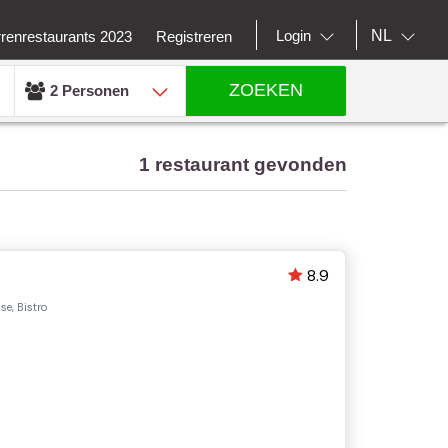
NL
Login
rrenrestaurants 2023
Registreren
ZOEKEN
2 Personen
1 restaurant gevonden
8.9
e, Bistro