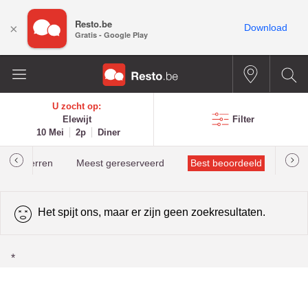
Resto.be
×
Download
Gratis - Google Play
U zocht op:
Elewijt
Filter
10 Mei
2p
Diner
helinsterren
Meest gereserveerd
Best beoordeeld
Het spijt ons, maar er zijn geen zoekresultaten.
*