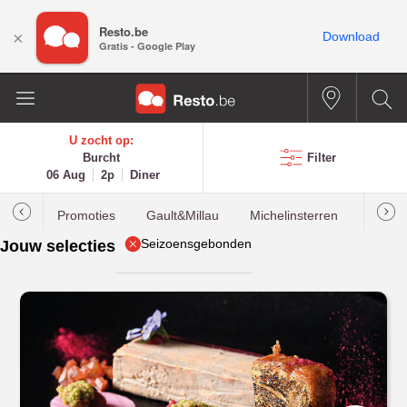
Resto.be
×
Download
Gratis - Google Play
U zocht op:
Burcht
Filter
06 Aug
2p
Diner
Promoties
Gault&Millau
Michelinsterren
Meest
Seizoensgebonden
Jouw selecties