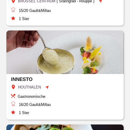
BRUSSEL CENTRUM
(
Stalingrad - Rouppe
)
15/20
Gault&Millau
1
Ster
INNESTO
HOUTHALEN
Gastronomische
16/20
Gault&Millau
1
Ster