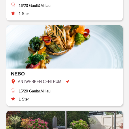
16/20
Gault&Millau
1
Ster
NEBO
ANTWERPEN-CENTRUM
15/20
Gault&Millau
1
Ster