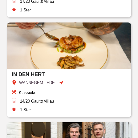
17/20
Gault&Millau
1
Ster
IN DEN HERT
WANNEGEM-LEDE
Klassieke
14/20
Gault&Millau
1
Ster