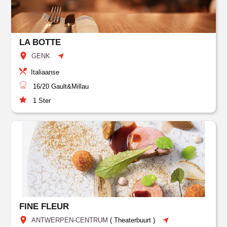
LA BOTTE
GENK
Italiaanse
16/20
Gault&Millau
1
Ster
FINE FLEUR
ANTWERPEN-CENTRUM
(
Theaterbuurt
)