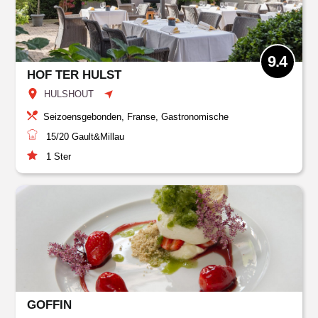
9.4
HOF TER HULST
HULSHOUT
Seizoensgebonden, Franse, Gastronomische
15/20
Gault&Millau
1
Ster
GOFFIN