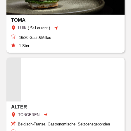
TOMA
LUIK
(
St-Laurent
)
16/20
Gault&Millau
1
Ster
ALTER
TONGEREN
Belgisch-Franse, Gastronomische, Seizoensgebonden