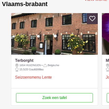
Vlaams-brabant
Terborght
M
1654 HUIZINGEN
•
Belgische
15.5/20 Gault&Millau
Seizoensmenu Lente
J
Zoek een tafel