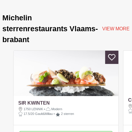
Michelin
sterrenrestaurants Vlaams-
VIEW MORE
brabant
C
SIR KWINTEN
1750 LENNIK
•
Modern
17.5/20 Gault&Millau
•
2 sterren