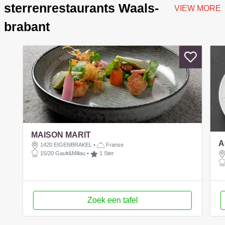
sterrenrestaurants Waals-
VIEW MORE
brabant
MAISON MARIT
A
1420 EIGENBRAKEL
•
Franse
15/20 Gault&Millau
•
1 Ster
Zoek een tafel