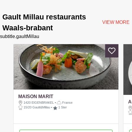
Gault Millau restaurants
VIEW MORE
Waals-brabant
subtitle.gaultMillau
MAISON MARIT
A
1420 EIGENBRAKEL
•
Franse
15/20 Gault&Millau
•
1 Ster