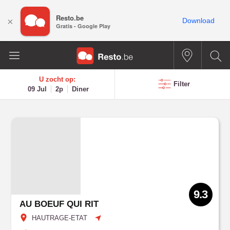
Resto.be
×
Download
Gratis - Google Play
U zocht op:
Filter
09 Jul
2p
Diner
9.3
AU BOEUF QUI RIT
HAUTRAGE-ETAT