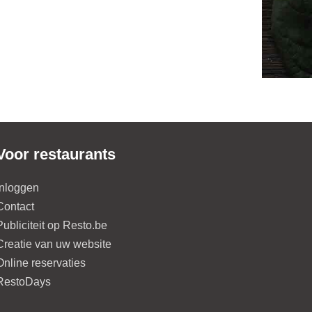
Voor restaurants
Inloggen
Contact
Publiciteit op Resto.be
Creatie van uw website
Online reservaties
RestoDays