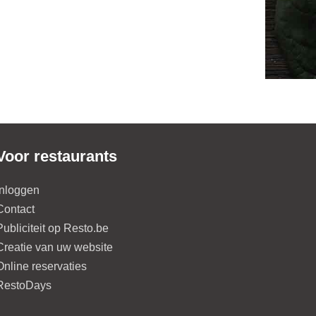
Voor restaurants
Inloggen
Contact
Publiciteit op Resto.be
Creatie van uw website
Online reservaties
RestoDays