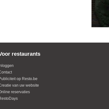
Voor restaurants
Inloggen
Contact
Publiciteit op Resto.be
Creatie van uw website
Online reservaties
RestoDays