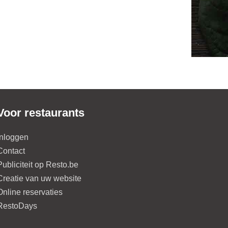
Voor restaurants
Inloggen
Contact
Publiciteit op Resto.be
Creatie van uw website
Online reservaties
RestoDays