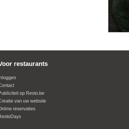
Voor restaurants
Inloggen
Contact
Publiciteit op Resto.be
Creatie van uw website
Online reservaties
RestoDays