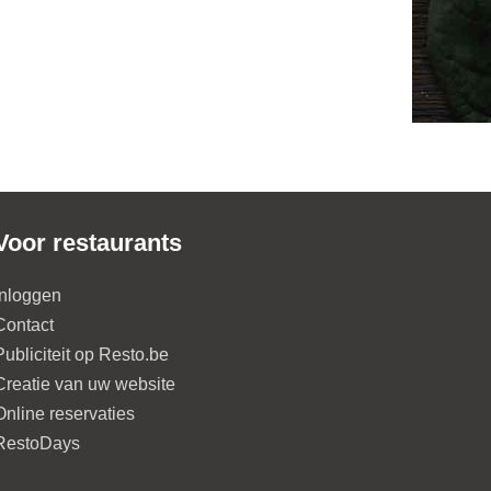
Voor restaurants
Inloggen
Contact
Publiciteit op Resto.be
Creatie van uw website
Online reservaties
RestoDays