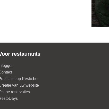
Voor restaurants
Inloggen
Contact
Publiciteit op Resto.be
Creatie van uw website
Online reservaties
RestoDays