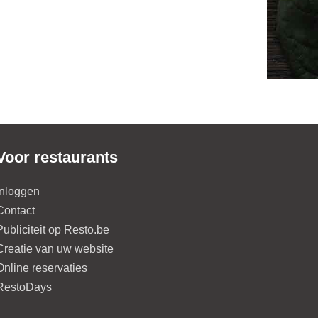
Voor restaurants
Inloggen
Contact
Publiciteit op Resto.be
Creatie van uw website
Online reservaties
RestoDays