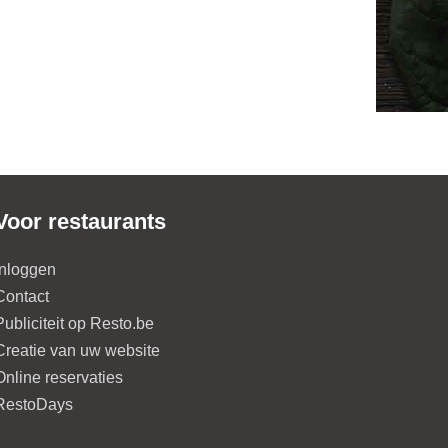
Voor restaurants
Inloggen
Contact
Publiciteit op Resto.be
Creatie van uw website
Online reservaties
RestoDays