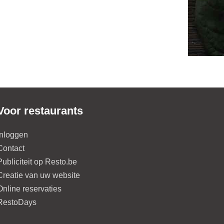
Voor restaurants
Inloggen
Contact
Publiciteit op Resto.be
Creatie van uw website
Online reservaties
RestoDays