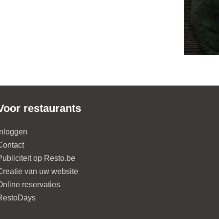
Voor restaurants
Inloggen
Contact
Publiciteit op Resto.be
Creatie van uw website
Online reservaties
RestoDays