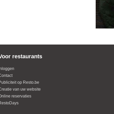
Voor restaurants
Inloggen
Contact
Publiciteit op Resto.be
Creatie van uw website
Online reservaties
RestoDays