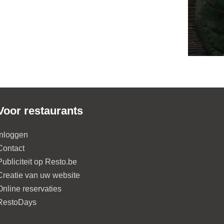
Voor restaurants
Inloggen
Contact
Publiciteit op Resto.be
Creatie van uw website
Online reservaties
RestoDays