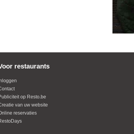
Voor restaurants
Inloggen
Contact
Publiciteit op Resto.be
Creatie van uw website
Online reservaties
RestoDays