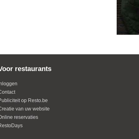
Voor restaurants
Inloggen
Contact
Publiciteit op Resto.be
Creatie van uw website
Online reservaties
RestoDays