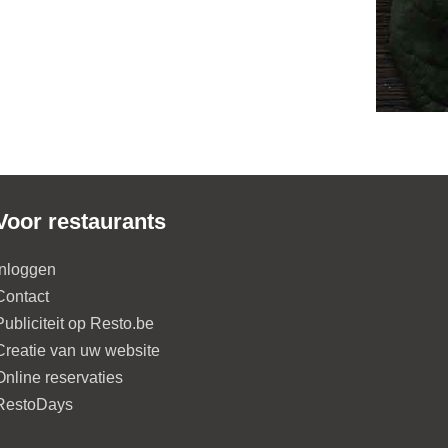
Voor restaurants
Inloggen
Contact
Publiciteit op Resto.be
Creatie van uw website
Online reservaties
RestoDays