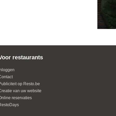
Voor restaurants
Inloggen
Contact
Publiciteit op Resto.be
Creatie van uw website
Online reservaties
RestoDays