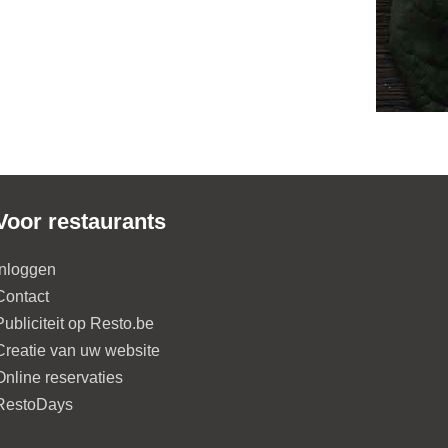
Voor restaurants
Inloggen
Contact
Publiciteit op Resto.be
Creatie van uw website
Online reservaties
RestoDays