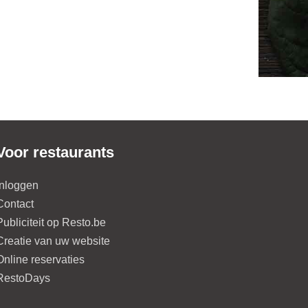
Voor restaurants
Inloggen
Contact
Publiciteit op Resto.be
Creatie van uw website
Online reservaties
RestoDays