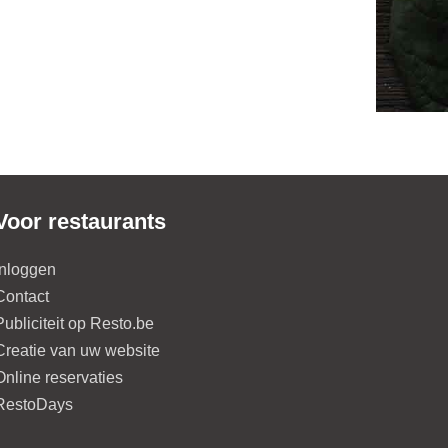
Voor restaurants
Inloggen
Contact
Publiciteit op Resto.be
Creatie van uw website
Online reservaties
RestoDays