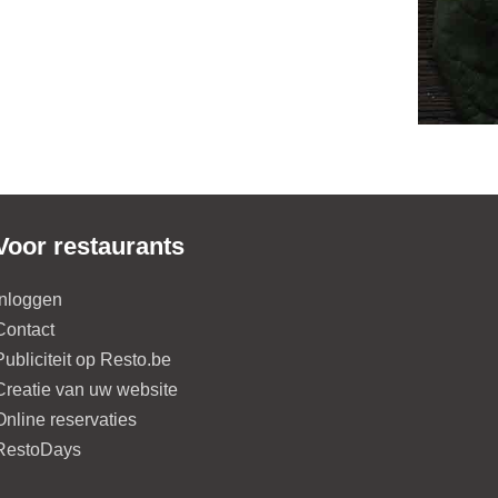
Voor restaurants
Inloggen
Contact
Publiciteit op Resto.be
Creatie van uw website
Online reservaties
RestoDays