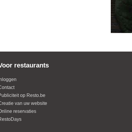
Voor restaurants
Inloggen
Contact
Publiciteit op Resto.be
Creatie van uw website
Online reservaties
RestoDays