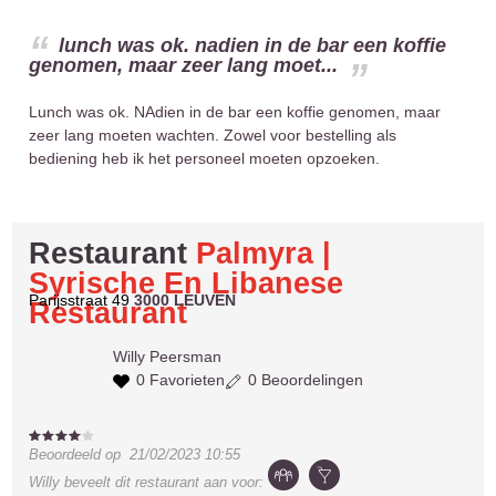
lunch was ok. nadien in de bar een koffie
genomen, maar zeer lang moet...
Lunch was ok. NAdien in de bar een koffie genomen, maar
zeer lang moeten wachten. Zowel voor bestelling als
bediening heb ik het personeel moeten opzoeken.
Restaurant
Palmyra |
Syrische En Libanese
Parijsstraat 49
3000 LEUVEN
Restaurant
Willy
Peersman
0 Favorieten
0 Beoordelingen
Beoordeeld op
21/02/2023 10:55
Willy
beveelt dit restaurant aan voor: