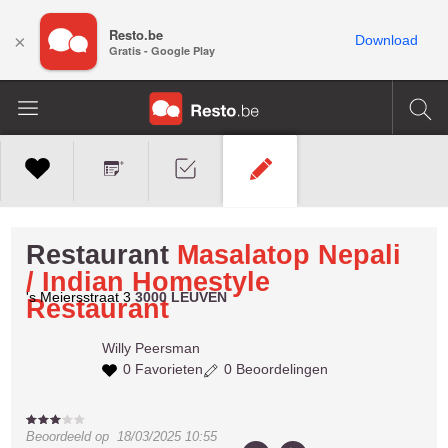
Resto.be
×
Download
Gratis - Google Play
Restaurant
Masalatop Nepali
/ Indian Homestyle
's Meiersstraat 3
3000 LEUVEN
Restaurant
Willy
Peersman
0 Favorieten
0 Beoordelingen
Beoordeeld op
18/03/2025 10:55