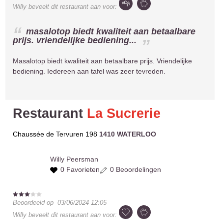
Willy
beveelt dit restaurant aan voor:
masalotop biedt kwaliteit aan betaalbare
prijs. vriendelijke bediening...
Masalotop biedt kwaliteit aan betaalbare prijs. Vriendelijke
bediening. Iedereen aan tafel was zeer tevreden.
Restaurant
La Sucrerie
Chaussée de Tervuren 198
1410 WATERLOO
Willy
Peersman
0 Favorieten
0 Beoordelingen
Beoordeeld op
03/06/2024 12:05
Willy
beveelt dit restaurant aan voor: